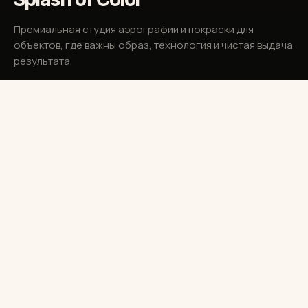
Премиальная студия аэрографии и покраски для
объектов, где важны образ, технология и чистая выдача
результата.
РАЗДЕЛЫ
Услуги
Работы
Блог
Школа
Контакты
КОНТАКТЫ
+7 (916) 157-72-78
г. Москва, Факультетский пер. дом 12
Время работы: 12:00 - 20:00 Сб-Вс - Выходной
ЗАПРОС
Опишите объект, желаемый образ, сроки и приложите