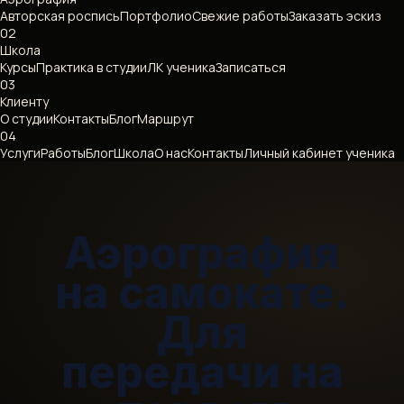
Авторская роспись
Портфолио
Свежие работы
Заказать эскиз
02
Школа
Курсы
Практика в студии
ЛК ученика
Записаться
03
Клиенту
О студии
Контакты
Блог
Маршрут
04
Услуги
Работы
Блог
Школа
О нас
Контакты
Личный кабинет ученика
Аэрография
на самокате.
Для
передачи на